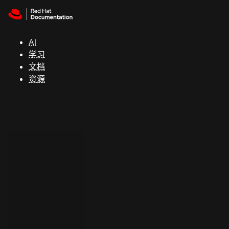
Skip to navigation
Skip to content
支
持
AI
学习
控制台
文档
（Console）
资源
开
发
人
员
开
始
试
用
联