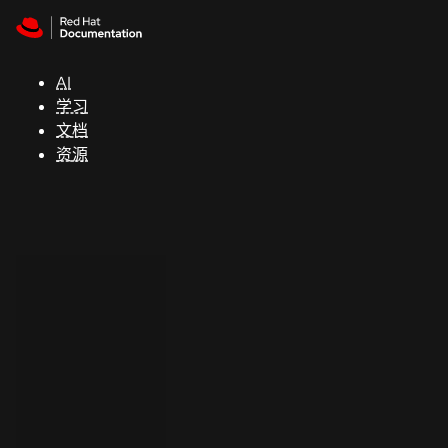
Skip to navigation
Skip to content
支
持
AI
学习
控制台
文档
（Console）
资源
开
发
人
员
开
始
试
用
联