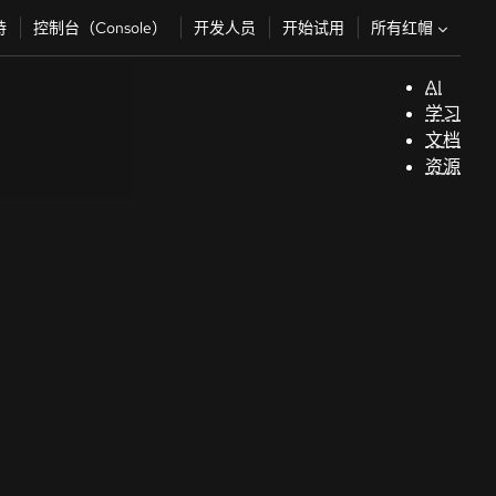
所有红帽
持
控制台（Console）
开发人员
开始试用
AI
支
学习
持
文档
资源
（
开
发
人
员
开
始
试
用