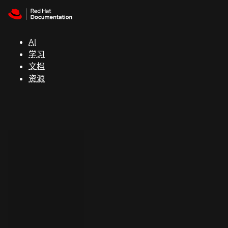
Skip to navigation
Skip to content
支
持
AI
学习
控制台
文档
（Console）
资源
开
发
人
员
开
始
试
用
联