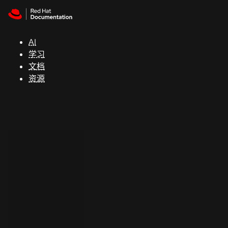
Skip to navigation
Skip to content
支
持
AI
学习
控制台
文档
（Console）
资源
开
发
人
员
开
始
试
用
联