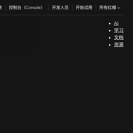
所有红帽
持
控制台（Console）
开发人员
开始试用
AI
支
学习
持
文档
资源
（
开
发
人
员
开
始
试
用