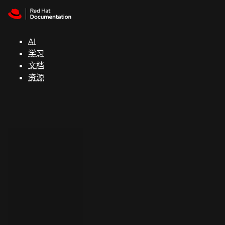
Skip to navigation
Skip to content
支
持
AI
学习
控制台
文档
（Console）
资源
开
发
人
员
开
始
试
用
联