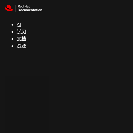
Skip to navigation
Skip to content
支
持
AI
学习
控制台
文档
（Console）
资源
开
发
人
员
开
始
试
用
联