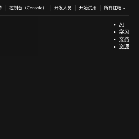
所有红帽
持
控制台（Console）
开发人员
开始试用
AI
支
学习
持
文档
资源
（
开
发
人
员
开
始
试
用