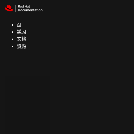
Skip to navigation
Skip to content
支
持
AI
学习
控制台
文档
（Console）
资源
开
发
人
员
开
始
试
用
联