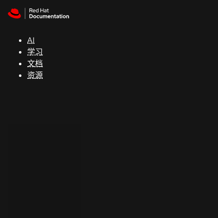
Skip to navigation
Skip to content
支
持
AI
学习
控制台
文档
（Console）
资源
开
发
人
员
开
始
试
用
联