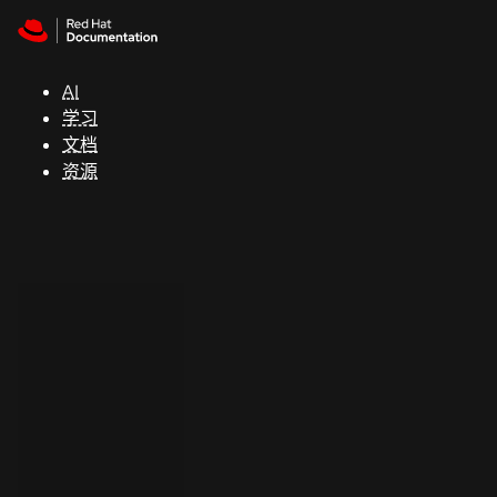
Skip to navigation
Skip to content
支
持
AI
学习
控制台
文档
（Console）
资源
开
发
人
员
开
始
试
用
联