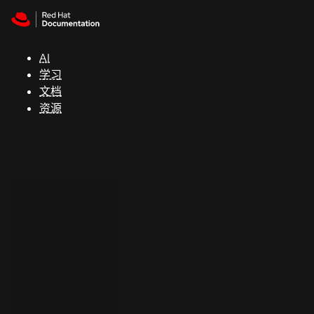
Skip to navigation
Skip to content
支
持
AI
学习
控制台
文档
（Console）
资源
开
发
人
员
开
始
试
用
联