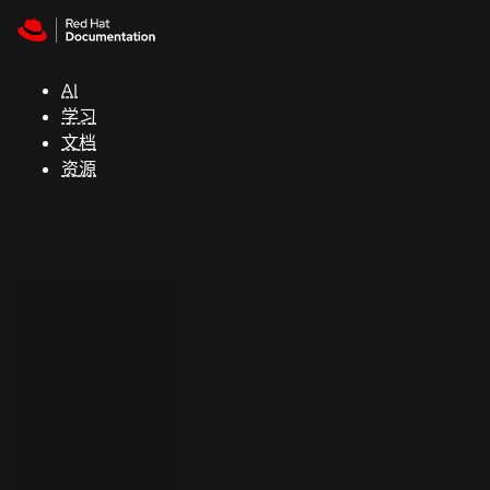
Skip to navigation
Skip to content
支
持
AI
学习
控制台
文档
（Console）
资源
开
发
人
员
开
始
试
用
联