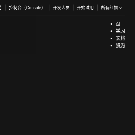
所有红帽
持
控制台（Console）
开发人员
开始试用
AI
支
学习
持
文档
资源
（
开
发
人
员
开
始
试
用