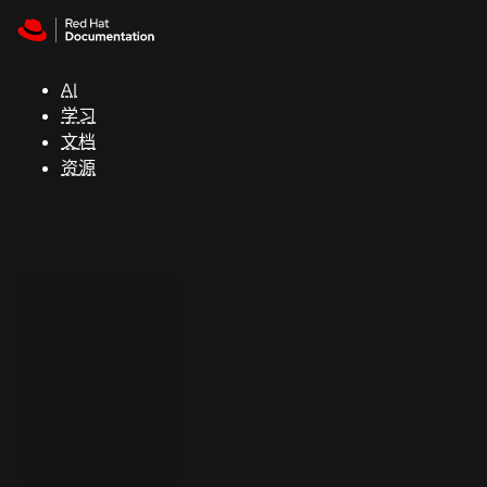
Skip to navigation
Skip to content
支
持
AI
学习
控制台
文档
（Console）
资源
开
发
人
员
开
始
试
用
联