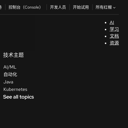
所有红帽
持
控制台（Console）
开发人员
开始试用
AI
支
学习
持
文档
资源
（
技术主题
AI/ML
开
自动化
发
Java
人
Kubernetes
员
See all topics
开
始
试
用