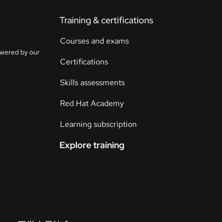
Training & certifications
联
系
Courses and exams
选
人
owered by our
择
Certifications
语
言
Skills assessments
Red Hat Academy
Learning subscription
Explore training