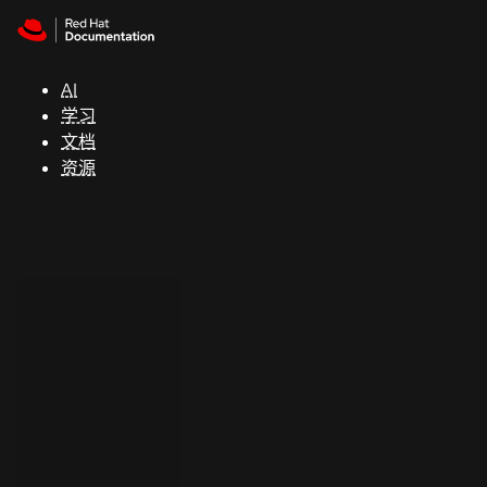
Skip to navigation
Skip to content
支
持
AI
学习
控制台
文档
（Console）
资源
开
发
人
员
开
始
试
用
联