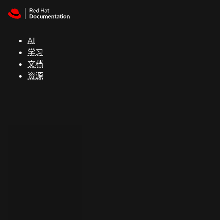
Skip to navigation
Skip to content
支
持
AI
学习
控制台
文档
（Console）
资源
开
发
人
员
开
始
试
用
联