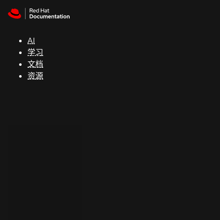
Skip to navigation
Skip to content
支
持
AI
学习
控制台
文档
（Console）
资源
开
发
人
员
开
始
试
用
联