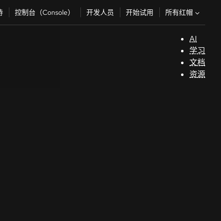
所有红帽
持
控制台（Console）
开发人员
开始试用
AI
支
学习
持
文档
资源
（
开
发
人
员
开
始
试
用