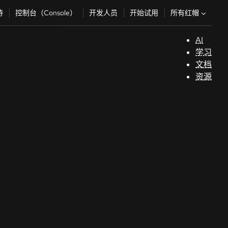
所有红帽
持
控制台（Console）
开发人员
开始试用
AI
支
学习
持
文档
资源
（
开
发
人
员
开
始
试
用