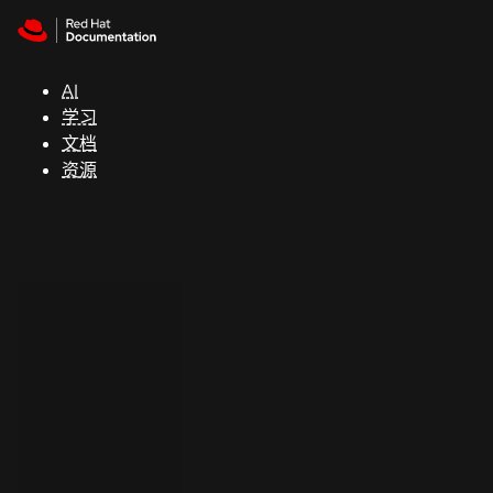
Skip to navigation
Skip to content
支
持
AI
学习
控制台
文档
（Console）
资源
开
发
人
员
开
始
试
用
联