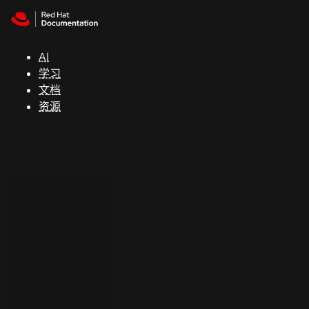
Skip to navigation
Skip to content
支
持
AI
学习
控制台
文档
（Console）
资源
开
发
人
员
开
始
试
用
联