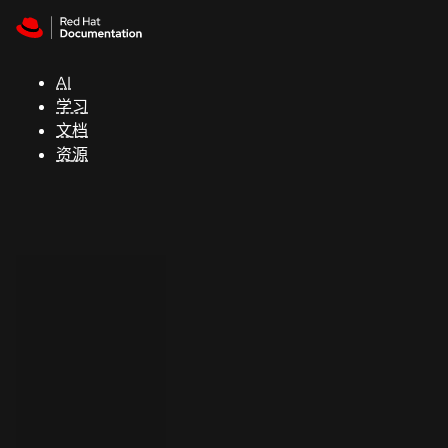
Skip to navigation
Skip to content
支
持
AI
学习
控制台
文档
（Console）
资源
开
发
人
员
开
始
试
用
联