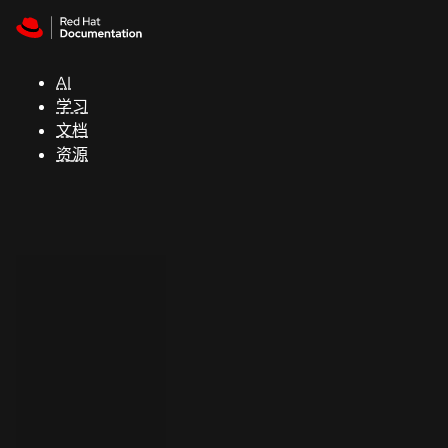
Skip to navigation
Skip to content
支
持
AI
学习
控制台
文档
（Console）
资源
开
发
人
员
开
始
试
用
联