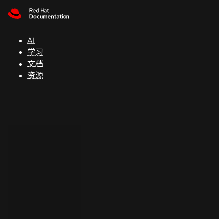
Skip to navigation
Skip to content
支
持
AI
学习
控制台
文档
（Console）
资源
开
发
人
员
开
始
试
用
联