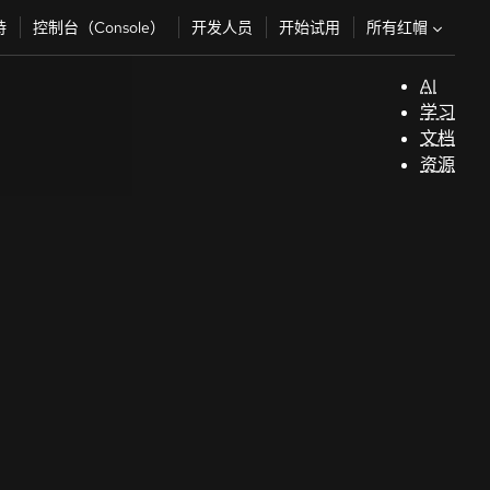
所有红帽
持
控制台（Console）
开发人员
开始试用
AI
支
学习
持
文档
资源
（
开
发
人
员
开
始
试
用