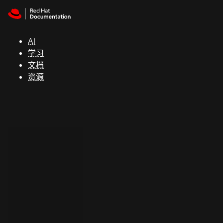
Skip to navigation
Skip to content
支
持
AI
学习
控制台
文档
（Console）
资源
开
发
人
员
开
始
试
用
联