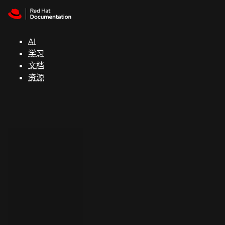
Skip to navigation
Skip to content
支
持
AI
学习
控制台
文档
（Console）
资源
开
发
人
员
开
始
试
用
联