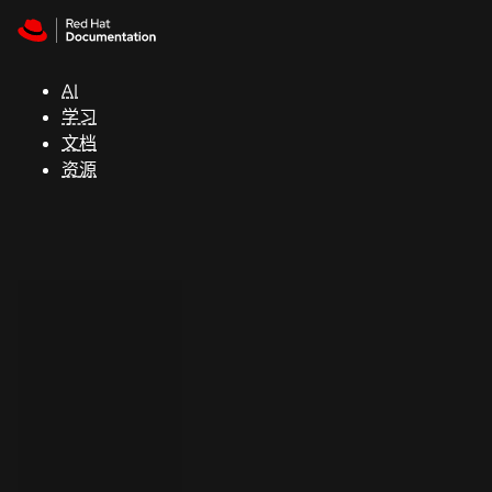
Skip to navigation
Skip to content
支
持
AI
学习
控制台
文档
（Console）
资源
开
发
人
员
开
始
试
用
联