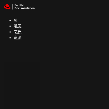
Skip to navigation
Skip to content
支
持
AI
学习
控制台
文档
（Console）
资源
开
发
人
员
开
始
试
用
联