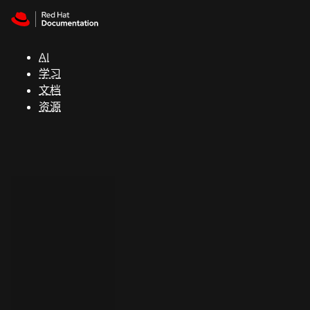
Skip to navigation
Skip to content
支
持
AI
学习
控制台
文档
（Console）
资源
开
发
人
员
开
始
试
用
联