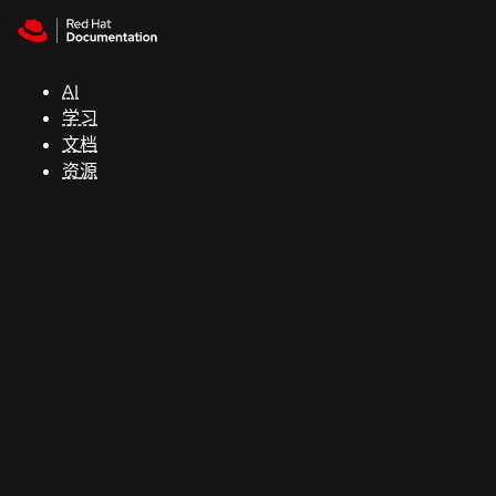
Skip to navigation
Skip to content
支
持
AI
学习
控制台
文档
（Console）
资源
开
发
人
员
开
始
试
用
联