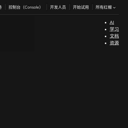
所有红帽
持
控制台（Console）
开发人员
开始试用
AI
支
学习
持
文档
资源
（
开
发
人
员
开
始
试
用