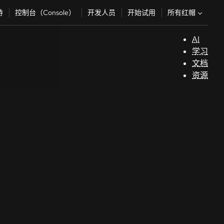
所有红帽
持
控制台（Console）
开发人员
开始试用
AI
支
学习
持
文档
资源
（
开
发
人
员
开
始
试
用