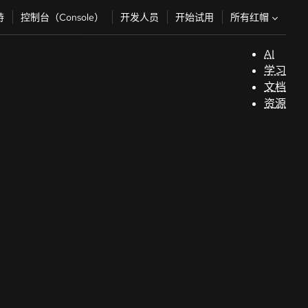
所有红帽
持
控制台（Console）
开发人员
开始试用
AI
支
学习
持
文档
资源
（
开
发
人
员
开
始
试
用