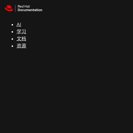
Skip to navigation
Skip to content
支
持
AI
学习
控制台
文档
（Console）
资源
开
发
人
员
开
始
试
用
联