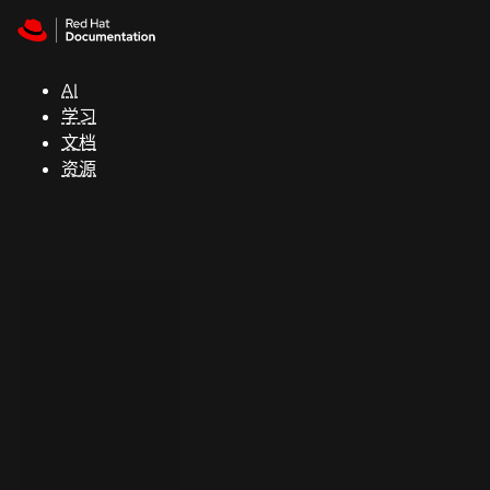
Skip to navigation
Skip to content
支
持
AI
学习
控制台
文档
（Console）
资源
开
发
人
员
开
始
试
用
联