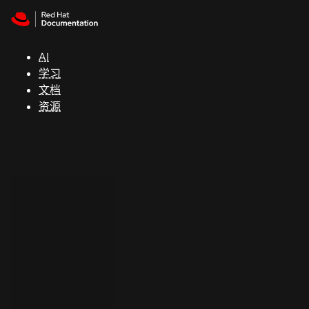
Skip to navigation
Skip to content
支
持
AI
学习
控制台
文档
（Console）
资源
开
发
人
员
开
始
试
用
联