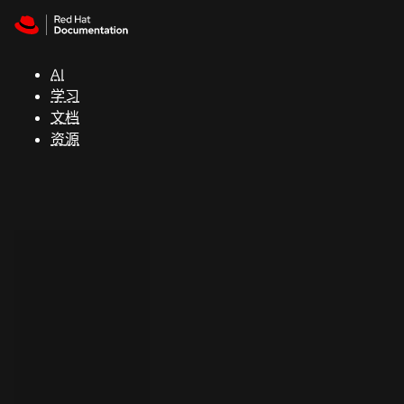
Skip to navigation
Skip to content
支
持
AI
学习
控制台
文档
（Console）
资源
开
发
人
员
开
始
试
用
联