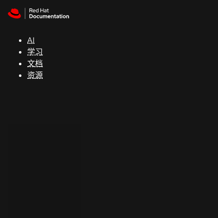
Skip to navigation
Skip to content
支
持
AI
学习
控制台
文档
（Console）
资源
开
发
人
员
开
始
试
用
联