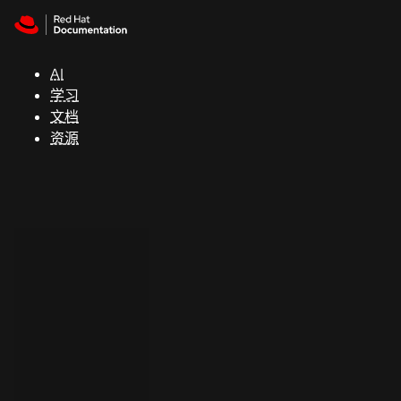
Skip to navigation
Skip to content
支
持
AI
学习
控制台
文档
（Console）
资源
开
发
人
员
开
始
试
用
联