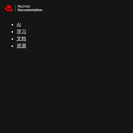
Skip to navigation
Skip to content
支
持
AI
学习
控制台
文档
（Console）
资源
开
发
人
员
开
始
试
用
联