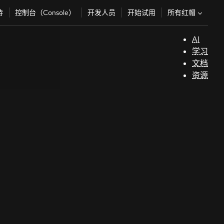
所有红帽
持
控制台（Console）
开发人员
开始试用
AI
支
学习
持
文档
资源
（
开
发
人
员
开
始
试
用