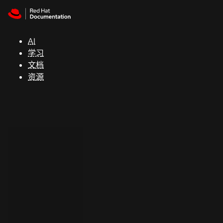
Skip to navigation
Skip to content
支
持
AI
学习
控制台
文档
（Console）
资源
开
发
人
员
开
始
试
用
联