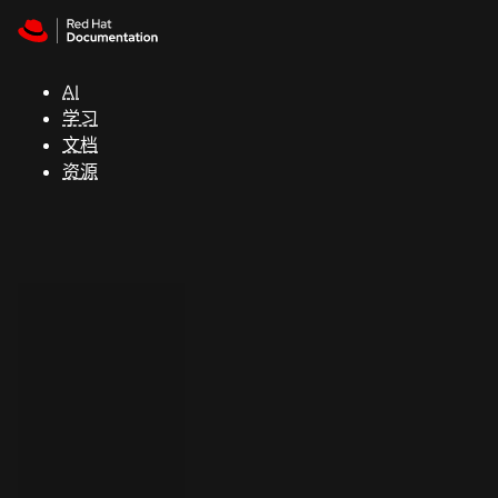
Skip to navigation
Skip to content
支
持
AI
学习
控制台
文档
（Console）
资源
开
发
人
员
开
始
试
用
联