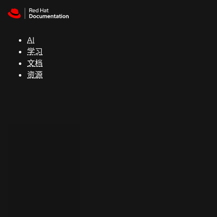
Skip to navigation
Skip to content
支
持
AI
学习
控制台
文档
（Console）
资源
开
发
人
员
开
始
试
用
联