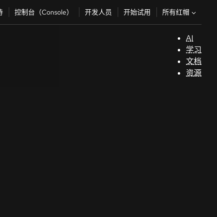
所有红帽
持
控制台（Console）
开发人员
开始试用
AI
支
学习
持
文档
资源
（
开
发
人
员
开
始
试
用