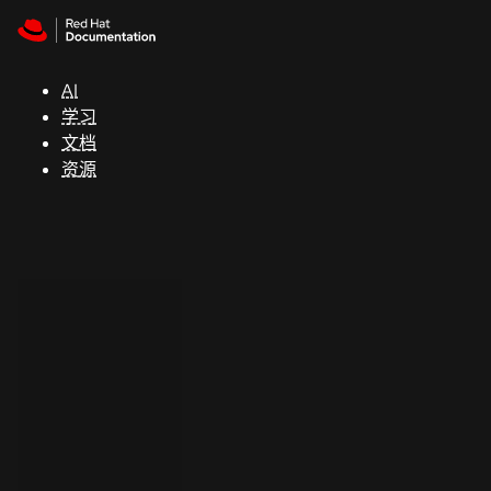
Skip to navigation
Skip to content
支
持
AI
学习
控制台
文档
（Console）
资源
开
发
人
员
开
始
试
用
联